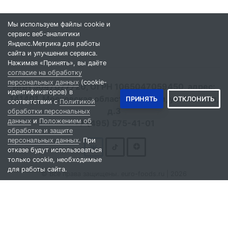
Мы используем файлы cookie и
сервис веб-аналитики
Яндекс.Метрика для работы
сайта и улучшения сервиса.
Нажимая «Принять», вы даёте
согласие на обработку
персональных данных
(cookie-
ИНН 5047077720, ОГРН 1065047059450, адрес:
идентификаторов) в
141401, Московская область, г. Химки, ул. Рабочая,
ПРИНЯТЬ
ОТКЛОНИТЬ
соответствии с
Политикой
д.3
обработки персональных
данных
и
Положением об
+7 (495)
575-41-01
обработке и защите
персональных данных
. При
Мы в социальных сетях
отказе будут использоваться
только cookie, необходимые
для работы сайта.
© Все права защищены. euro-foods.ru | 2026
разработка сайта —
itsd.one
Политика обработки персональных данных
|
Положение об