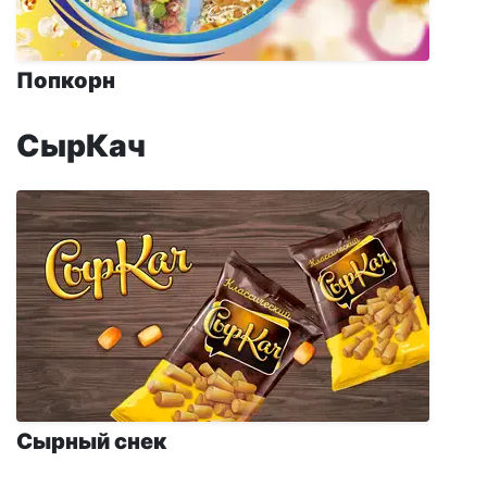
Попкорн
СырКач
Сырный снек